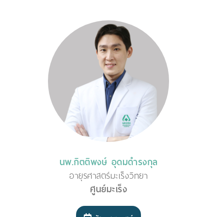
นพ.กิตติพงษ์ อุดมดำรงกุล
อายุรศาสตร์มะเร็งวิทยา
ศูนย์มะเร็ง