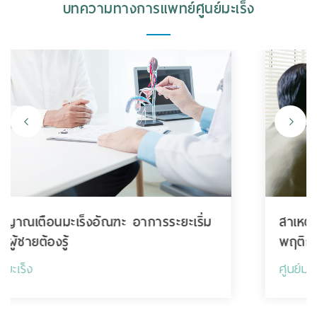
บทความทางการแพทย์ศูนย์มะเร็ง
สาเหตุมะเร็งทางพันธุกรรม VS มะเร็งจาก
พฤติกรรมและสิ่งแวดล้อม
ศูนย์มะเร็ง