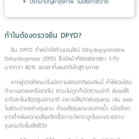
ปรึกษาปัญหาสุขภาพ ไม่เสียค่าใช้จ่าย
ทำไมต้องตรวจยีน DPYD?
ยีน DPYD ทำหน้าที่สร้างเอนไซม์ Dihydropyrimidine
Dehydrogenase (DPD) ซึ่งมีหน้าที่ย่อยสลายยา 5-FU
มากกว่า 80% ของยาทั้งหมดที่เข้าสู่ร่างกาย
หากผู้ป่วยโรคมะเร็งมีความผิดปกติของยีนนี้ ทำให้เอนไซม์
ทำงานลดลงหรือขาดไป ยาจะไม่ถูกกำจัดตามปกติ ส่งผลให้
ระดับยาในเลือดสูงผิดปกติ และก่อให้เกิดพิษรุนแรง เช่น แผล
ในช่องปากอย่างรุนแรง ท้องเสียรุนแรงจนขาดน้ำ เม็ดเลือด
ขาวต่ำเพิ่มความเสี่ยงติดเชื้อภาวะไขกระดูกในบางรายอาจ
รุนแรงถึงขั้นเสียชีวิต