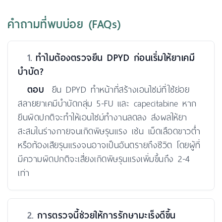
คำถามที่พบบ่อย (FAQs)
1.
ทำไมต้องตรวจยีน DPYD ก่อนเริ่มให้ยาเคมี
บำบัด?
ตอบ
ยีน DPYD ทำหน้าที่สร้างเอนไซม์ที่ใช้ย่อย
สลายยาเคมีบำบัดกลุ่ม 5-FU และ capecitabine หาก
ยีนผิดปกติจะทำให้เอนไซม์ทำงานลดลง ส่งผลให้ยา
สะสมในร่างกายจนเกิดพิษรุนแรง เช่น เม็ดเลือดขาวต่ำ
หรือท้องเสียรุนแรงจนอาจเป็นอันตรายถึงชีวิต โดยผู้ที่
มีความผิดปกติจะเสี่ยงเกิดพิษรุนแรงเพิ่มขึ้นถึง 2-4
เท่า
2.
การตรวจนี้ช่วยให้การรักษามะเร็งดีขึ้น