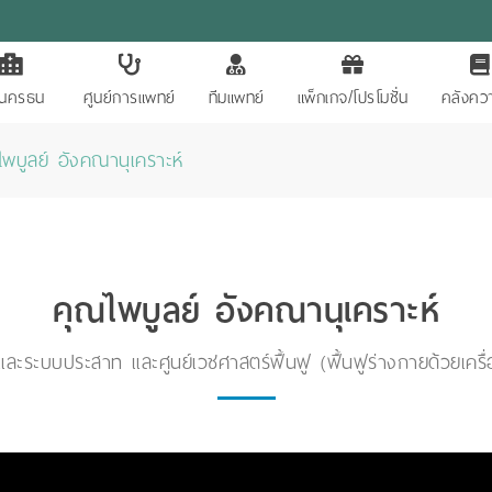
ักนครธน
ศูนย์การแพทย์
ทีมแพทย์
แพ็กเกจ/โปรโมชั่น
คลังควา
ไพบูลย์ อังคณานุเคราะห์
คุณไพบูลย์ อังคณานุเคราะห์
องและระบบประสาท และศูนย์เวชศาสตร์ฟื้นฟู (ฟื้นฟูร่างกายด้วยเค