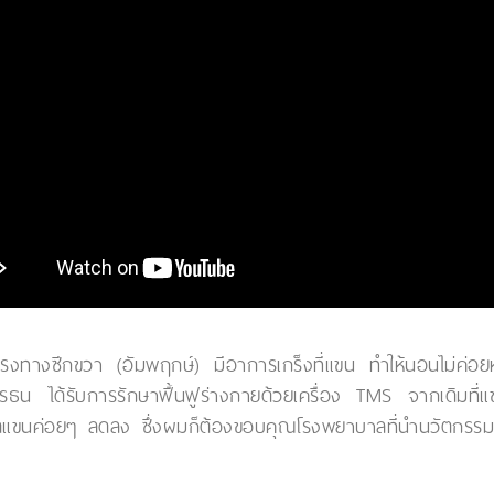
งทางซีกขวา (อัมพฤกษ์) มีอาการเกร็งที่แขน ทำให้นอนไม่ค่อย
น ได้รับการรักษาฟื้นฟูร่างกายด้วยเครื่อง TMS จากเดิมที่แข
รปวดแขนค่อยๆ ลดลง ซึ่งผมก็ต้องขอบคุณโรงพยาบาลที่นำนวัตกรรม