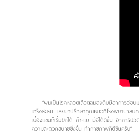
“ผมเป็นโรคหลอดเลือดสมองตีบมีอาการอ่อนแร
เกร็งสะสม เลยมาปรึกษาคุณหมอที่โรงพยาบาลนครธ
เนื่องแขนก็เริ่มยกได้ กำ-แบ มือได้ดีขึ้น อากา
ความสะดวกสบายยิ่งขึ้น ทำกายภาพก็ดีขึ้นครับ”