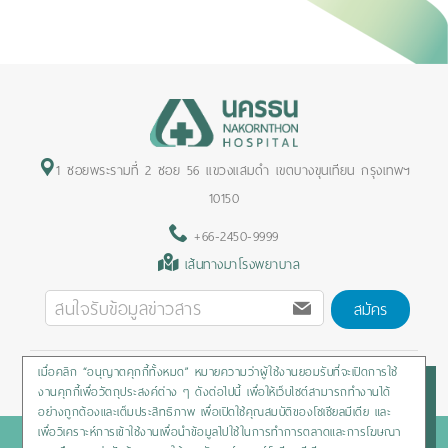
1 ซอยพระรามที่ 2 ซอย 56 แขวงแสมดำ เขตบางขุนเทียน กรุงเทพฯ
10150
+66-2450-9999
เส้นทางมาโรงพยาบาล
สมัคร
เมื่อคลิก “อนุญาตคุกกี้ทั้งหมด” หมายความว่าผู้ใช้งานยอมรับที่จะเปิดการใช้
Privacy Policy
/
Cookies Policy
/
Sitemap
/
สิทธิผู้ป่วย
งานคุกกี้เพื่อวัตถุประสงค์ต่าง ๆ ดังต่อไปนี้ เพื่อให้เว็บไซต์สามารถทำงานได้
อย่างถูกต้องและเต็มประสิทธิภาพ เพื่อเปิดใช้คุณสมบัติของโซเชียลมีเดีย และ
เพื่อวิเคราะห์การเข้าใช้งานเพื่อนำข้อมูลไปใช้ในการทำการตลาดและการโฆษณา
Copyright © 2020 Nakornthon Hospital. All rights reserved