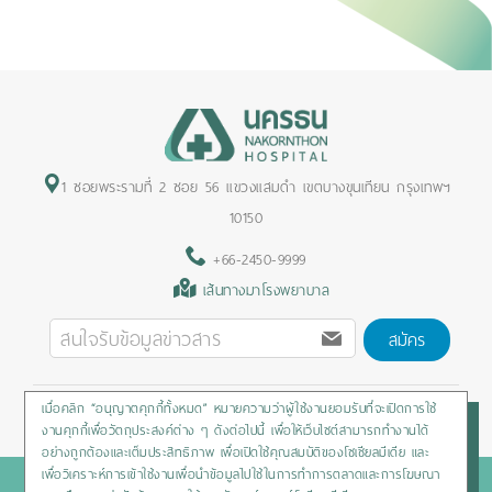
1 ซอยพระรามที่ 2 ซอย 56 แขวงแสมดำ เขตบางขุนเทียน กรุงเทพฯ
10150
+66-2450-9999
เส้นทางมาโรงพยาบาล
สมัคร
เมื่อคลิก “อนุญาตคุกกี้ทั้งหมด” หมายความว่าผู้ใช้งานยอมรับที่จะเปิดการใช้
Privacy Policy
/
Cookies Policy
/
Sitemap
/
สิทธิผู้ป่วย
งานคุกกี้เพื่อวัตถุประสงค์ต่าง ๆ ดังต่อไปนี้ เพื่อให้เว็บไซต์สามารถทำงานได้
อย่างถูกต้องและเต็มประสิทธิภาพ เพื่อเปิดใช้คุณสมบัติของโซเชียลมีเดีย และ
เพื่อวิเคราะห์การเข้าใช้งานเพื่อนำข้อมูลไปใช้ในการทำการตลาดและการโฆษณา
Copyright © 2020 Nakornthon Hospital. All rights reserved