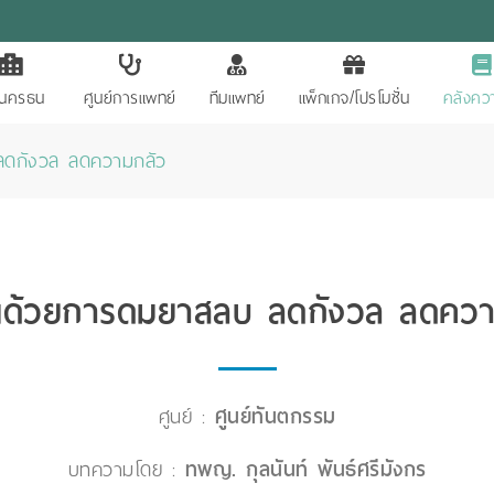
ักนครธน
ศูนย์การแพทย์
ทีมแพทย์
แพ็กเกจ/โปรโมชั่น
คลังควา
ลดกังวล ลดความกลัว
นด้วยการดมยาสลบ ลดกังวล ลดควา
ศูนย์ :
ศูนย์ทันตกรรม
บทความโดย :
ทพญ. กุลนันท์ พันธ์ศรีมังกร