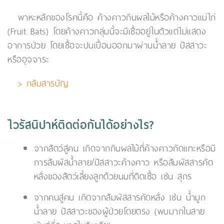
พาหะหลักของโรคนี้คือ ค้างคาวกินผลไม้หรือค้างคาวแม่ไก่
(Fruit Bats) โดยค้างคาวกลุ่มนี้จะมีเชื้ออยู่ในตัวแต่ไม่แสดง
อาการป่วย โดยเชื้อจะปนเปื้อนออกมาผ่านน้ำลาย ปัสสาวะ
หรืออุจจาระ
> กลับสารบัญ
ไวรัสนิปาห์ติดต่อกันได้อย่างไร?
จากสัตว์สู่คน เกิดจากกินผลไม้ที่ค้างคาวกัดแทะหรือมี
การสัมผัสน้ำลาย/ปัสสาวะค้างคาว หรือสัมผัสสารคัด
หลั่งของสัตว์เลี้ยงลูกด้วยนมที่ติดเชื้อ เช่น สุกร
จากคนสู่คน เกิดจากสัมผัสสารคัดหลั่ง เช่น น้ำมูก
น้ำลาย ปัสสาวะของผู้ป่วยโดยตรง (พบมากในสาย