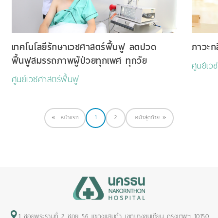
เทคโนโลยีรักษาเวชศาสตร์ฟื้นฟู ลดปวด
ภาวะกล
ฟื้นฟูสมรรถภาพผู้ป่วยทุกเพศ ทุกวัย
ศูนย์เว
ศูนย์เวชศาสตร์ฟื้นฟู
«
หน้าแรก
1
2
หน้าสุดท้าย
»
1 ซอยพระรามที่ 2 ซอย 56 แขวงแสมดำ เขตบางขุนเทียน กรุงเทพฯ 10150