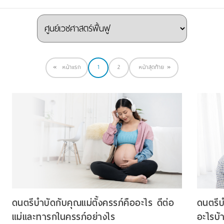
«
หน้าแรก
1
2
หน้าสุดท้าย
»
ดนตรีบำบัดกับคุณแม่ตั้งครรภ์คืออะไร ดีต่อ
ดนตรีบ
แม่และทารกในครรภ์อย่างไร
อะไรบ้