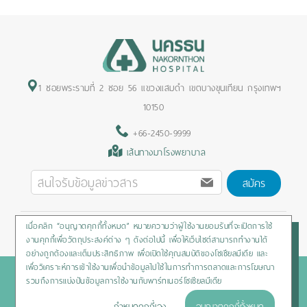
1 ซอยพระรามที่ 2 ซอย 56 แขวงแสมดำ เขตบางขุนเทียน กรุงเทพฯ
10150
+66-2450-9999
เส้นทางมาโรงพยาบาล
สมัคร
เมื่อคลิก “อนุญาตคุกกี้ทั้งหมด” หมายความว่าผู้ใช้งานยอมรับที่จะเปิดการใช้
Privacy Policy
/
Cookies Policy
/
Sitemap
/
สิทธิผู้ป่วย
งานคุกกี้เพื่อวัตถุประสงค์ต่าง ๆ ดังต่อไปนี้ เพื่อให้เว็บไซต์สามารถทำงานได้
อย่างถูกต้องและเต็มประสิทธิภาพ เพื่อเปิดใช้คุณสมบัติของโซเชียลมีเดีย และ
เพื่อวิเคราะห์การเข้าใช้งานเพื่อนำข้อมูลไปใช้ในการทำการตลาดและการโฆษณา
Copyright © 2020 Nakornthon Hospital. All rights reserved
รวมถึงการแบ่งปันข้อมูลการใช้งานกับพาร์ทเนอร์โซเชียลมีเดีย
กำหนดคุกกี้เอง
อนุญาตคุกกี้ทั้งหมด