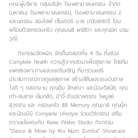
คณะผู้บริหาร กลุ่มบริษัท โรงพยาบาลนครธน จำกัด
(มหาชน) โรงพยาบาลนครธน, โรงพยาบาลนครธน 2
และนครธน ลองไลฟ์ เซ็นเตอร์ บาย เฌ้อสเซอรี่ โฮม
พร้อมด้วยครอบครัว คุณเบนซ์ พรชิตา และคุณมิค บรม
วุฒิ
กิจกรรมจัดหนัก จัดเต็มตลอดทั้ง 4 วัน ทั้งช่วง
Complete Health ความรู้จากเสวนาเพื่อสุขภาพ โดยทีม
แพทย์เฉพาะทางและแขกรับเชิญ ที่มาร่วมแชร์
ประสบการณ์การดูแลสุขภาพ สร้างสีสันและแรงบันดาล
ใจดี ๆ ตลอดงาน คุณอุ้ม ลักขณา และน้องดิสนีย์, คุณ
เต๋า-สมชาย เข็มกลัด, ป้าจิ๊-อัจฉราพรรณ ไพบูลย์
สุวรรณ และ ครอบครัว BB Memory คุณบาส คุณบุ๊ค
และน้องบีบี Complete Lifestyle ร่วมเวิร์กชอป เสริม
ความแข็งแรงกับ Kaew Pilates Studio กิจกรรม
“Dance & Move by Kru Num Zumba” Showcase