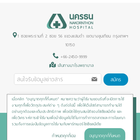
1 ซอยพระรามที่ 2 ซอย 56 แขวงแสมดำ เขตบางขุนเทียน กรุงเทพฯ
10150
+66-2450-9999
เส้นทางมาโรงพยาบาล
สมัคร
เมื่อคลิก “อนุญาตคุกกี้ทั้งหมด” หมายความว่าผู้ใช้งานยอมรับที่จะเปิดการใช้
Privacy Policy
/
Cookies Policy
/
Sitemap
/
สิทธิผู้ป่วย
งานคุกกี้เพื่อวัตถุประสงค์ต่าง ๆ ดังต่อไปนี้ เพื่อให้เว็บไซต์สามารถทำงานได้
อย่างถูกต้องและเต็มประสิทธิภาพ เพื่อเปิดใช้คุณสมบัติของโซเชียลมีเดีย และ
เพื่อวิเคราะห์การเข้าใช้งานเพื่อนำข้อมูลไปใช้ในการทำการตลาดและการโฆษณา
Copyright © 2020 Nakornthon Hospital. All rights reserved
รวมถึงการแบ่งปันข้อมูลการใช้งานกับพาร์ทเนอร์โซเชียลมีเดีย
กำหนดคุกกี้เอง
อนุญาตคุกกี้ทั้งหมด