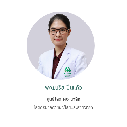
พญ.ปริย ปิ่นแก้ว
ศูนย์โสต ศอ นาสิก
โสตศอนาสิกวิทยา/โสตประสาทวิทยา