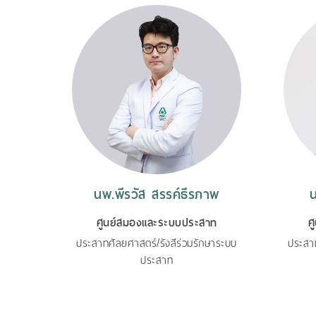
์
นพ.พีรวัส สรรค์ธีรภาพ
น
ท
ศูนย์สมองและระบบประสาท
ศ
ประสาทศัลยศาสตร์/รังสีร่วมรักษาระบบ
ประสาท
ประสาท