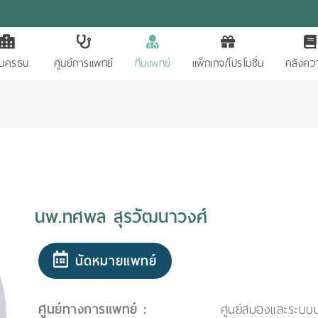
ักนครธน
ศูนย์การแพทย์
ทีมแพทย์
แพ็กเกจ/โปรโมชั่น
คลังควา
นพ.ทศพล สุรวัฒนาวงศ์
นัดหมายแพทย์
ศูนย์ทางการแพทย์ :
ศูนย์สมองและระบบ