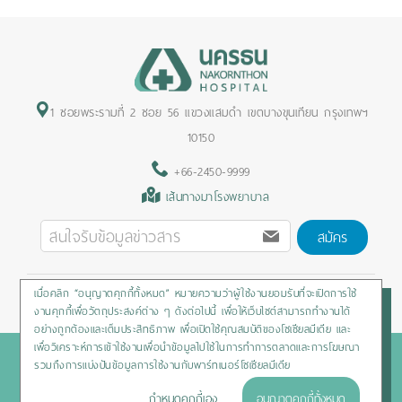
1 ซอยพระรามที่ 2 ซอย 56 แขวงแสมดำ เขตบางขุนเทียน กรุงเทพฯ
10150
+66-2450-9999
เส้นทางมาโรงพยาบาล
สมัคร
เมื่อคลิก “อนุญาตคุกกี้ทั้งหมด” หมายความว่าผู้ใช้งานยอมรับที่จะเปิดการใช้
Privacy Policy
/
Cookies Policy
/
Sitemap
/
สิทธิผู้ป่วย
งานคุกกี้เพื่อวัตถุประสงค์ต่าง ๆ ดังต่อไปนี้ เพื่อให้เว็บไซต์สามารถทำงานได้
อย่างถูกต้องและเต็มประสิทธิภาพ เพื่อเปิดใช้คุณสมบัติของโซเชียลมีเดีย และ
เพื่อวิเคราะห์การเข้าใช้งานเพื่อนำข้อมูลไปใช้ในการทำการตลาดและการโฆษณา
Copyright © 2020 Nakornthon Hospital. All rights reserved
รวมถึงการแบ่งปันข้อมูลการใช้งานกับพาร์ทเนอร์โซเชียลมีเดีย
กำหนดคุกกี้เอง
อนุญาตคุกกี้ทั้งหมด