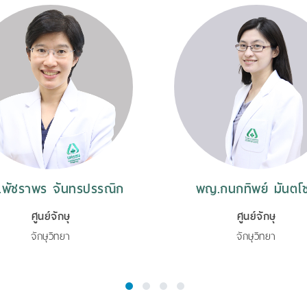
พัชราพร จันทรปรรณิก
พญ.กนกทิพย์ มันตโช
ศูนย์จักษุ
ศูนย์จักษุ
จักษุวิทยา
จักษุวิทยา
1
2
3
4