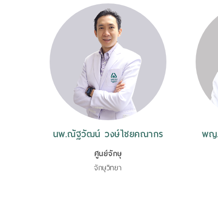
ากร
นพ.ณัฐวัฒน์ วงษ์ไชยคณากร
พญ.
ศูนย์จักษุ
จักษุวิทยา