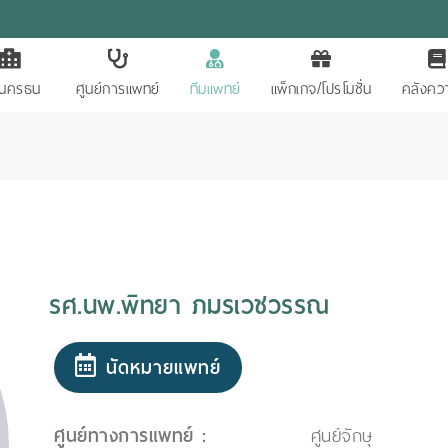
ักนครธน
ศูนย์การแพทย์
ทีมแพทย์
แพ็กเกจ/โปรโมชั่น
คลังควา
รศ.นพ.พิทยา ภมรเวชวรรณ
นัดหมายแพทย์
ศูนย์ทางการแพทย์ :
ศูนย์จักษุ