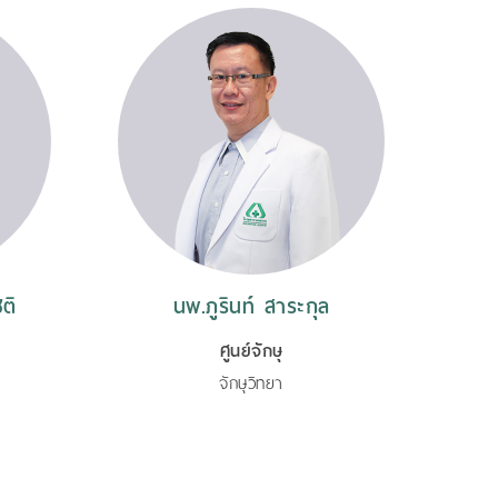
ติ
นพ.ภูรินท์ สาระกุล
พญ
ศูนย์จักษุ
จักษุวิทยา
จั