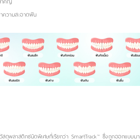
สำคัญ
ะทำความสะอาดฟัน
วัสดุพลาสติกชนิดพิเศษที่เรียกว่า SmartTrack™ ซึ่งถูกออกแบบมาเพ