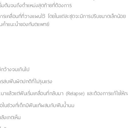
ริ่มต้นจนถึงตำแหน่งสุดท้ายที่ต้องการ
รเคลื่อนที่ที่วางแผนไว้ โดยในแต่ละชุดจะมีการปรับขนาดเล็กน้อย 
์ตามคำแนะนำของทันตแพทย์
ม่กว้างจนเกินไป
ารสบฟันผิดปกติที่ไม่รุนแรง
หะมาแล้วแต่ฟันเริ่มเคลื่อนที่กลับมา (Relapse) และต้องการแก้ไขให้กล
อในช่วงที่เด็กมีฟันแท้ผสมกับฟันน้ำนม
นสังเกตเห็น