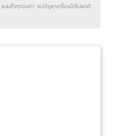
็ว แม่นยำทุกองศา จบปัญหาเครื่องมือไม่พอดี