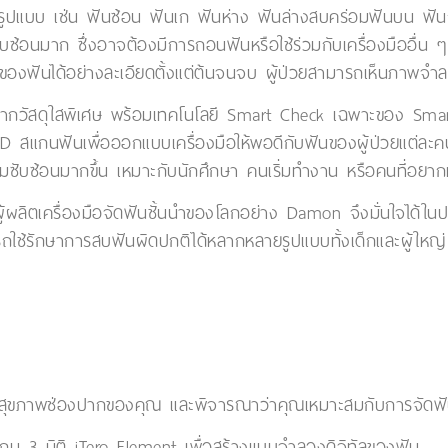
รูปแบบ เช่น ฟันซ้อน ฟันเก ฟันห่าง ฟันล่างสบคร่อมฟันบน ฟันกั
่ซับซ้อนมาก ซึ่งอาจต้องมีการถอนฟันหรือใช้ร่วมกับเครื่องมืออื่น 
องฟันได้อย่างละเอียดตั้งแต่ต้นจนจบ ผู้ป่วยสามารถเห็นภาพจำลอ
ากวัสดุใสพิเศษ พร้อมเทคโนโลยี Smart Check เฉพาะของ Smart
 สแกนฟันเพื่อออกแบบเครื่องมือให้พอดีกับฟันของผู้ป่วยแต่ละ
ีความซับซ้อนมากขึ้น เหมาะกับนักศึกษา คนเริ่มทำงาน หรือคนที่อย
้ผลิตเครื่องมือจัดฟันชั้นนำของโลกอย่าง Damon จึงมั่นใจได้ในป
ารถใช้รักษาการสบฟันผิดปกติได้หลากหลายรูปแบบทั้งเด็กและผู้ใหญ่
นสุขภาพช่องปากของคุณ และพิจารณาว่าคุณเหมาะสมกับการจัดฟัน
น 3 มิติ iTero Element เพื่อสร้างแบบจำลองดิจิทัลของฟัน