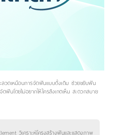
และลวดเหมือนการจัดฟันแบบดั้งเดิม ช่วยขยับฟัน
รจัดฟันโดยไม่อยากให้ใครสังเกตเห็น สะดวกสบาย
o Element วิเคราะห์โครงสร้างฟันและแสดงภาพ