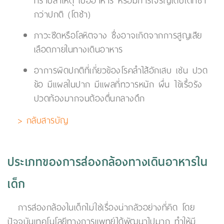
ทราบสาเหตุ เบื่ออาหาร หรือมีการเจริญเติบโตที่ช้า
กว่าปกติ (โตช้า)
ภาวะซีดหรือโลหิตจาง ซึ่งอาจเกิดจากการสูญเสีย
เลือดภายในทางเดินอาหาร
อาการผิดปกติที่เกี่ยวข้องโรคลำไส้อักเสบ เช่น ปวด
ข้อ มีแผลในปาก มีแผลที่ทวารหนัก ผื่น ไข้เรื้อรัง
ปวดท้องมากจนต้องตื่นกลางดึก
> กลับสารบัญ
ประเภทของการส่องกล้องทางเดินอาหารใน
เด็ก
การส่องกล้องในเด็กไม่ใช่เรื่องน่ากลัวอย่างที่คิด โดย
ปัจจุบันเทคโนโลยีทางการแพทย์ได้พัฒนาไปมาก ทำให้มี