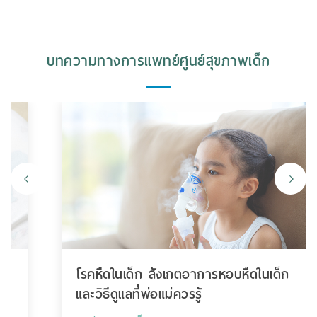
บทความทางการแพทย์ศูนย์สุขภาพเด็ก
โรคหืดในเด็ก สังเกตอาการหอบหืดในเด็ก
และวิธีดูแลที่พ่อแม่ควรรู้