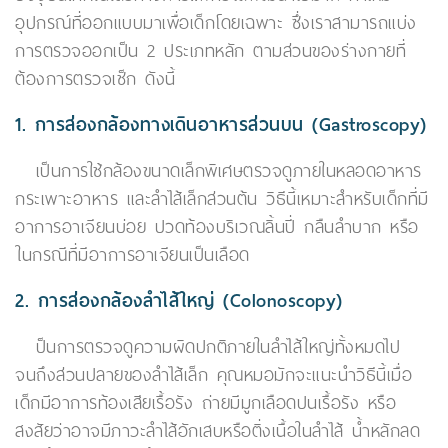
อุปกรณ์ที่ออกแบบมาเพื่อเด็กโดยเฉพาะ ซึ่งเราสามารถแบ่ง
การตรวจออกเป็น 2 ประเภทหลัก ตามส่วนของร่างกายที่
ต้องการตรวจเช็ก ดังนี้
1. การส่องกล้องทางเดินอาหารส่วนบน (Gastroscopy)
เป็นการใช้กล้องขนาดเล็กพิเศษตรวจดูภายในหลอดอาหาร
กระเพาะอาหาร และลำไส้เล็กส่วนต้น วิธีนี้เหมาะสำหรับเด็กที่มี
อาการอาเจียนบ่อย ปวดท้องบริเวณลิ้นปี่ กลืนลำบาก หรือ
ในกรณีที่มีอาการอาเจียนเป็นเลือด
2. การส่องกล้องลำไส้ใหญ่ (Colonoscopy)
ป็นการตรวจดูความผิดปกติภายในลำไส้ใหญ่ทั้งหมดไป
จนถึงส่วนปลายของลำไส้เล็ก คุณหมอมักจะแนะนำวิธีนี้เมื่อ
เด็กมีอาการท้องเสียเรื้อรัง ถ่ายมีมูกเลือดปนเรื้อรัง หรือ
สงสัยว่าอาจมีภาวะลำไส้อักเสบหรือติ่งเนื้อในลำไส้ น้ำหลักลด