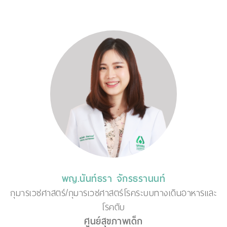
พญ.นันท์ธรา จักรธรานนท์
กุมารเวชศาสตร์/กุมารเวชศาสตร์โรคระบบทางเดินอาหารและ
โรคตับ
ศูนย์สุขภาพเด็ก