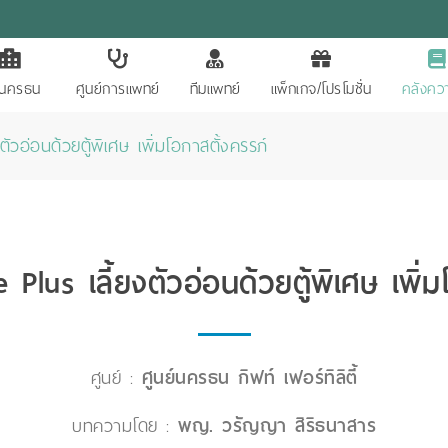
ักนครธน
ศูนย์การแพทย์
ทีมแพทย์
แพ็กเกจ/โปรโมชั่น
คลังควา
วอ่อนด้วยตู้พิเศษ เพิ่มโอกาสตั้งครรภ์
lus เลี้ยงตัวอ่อนด้วยตู้พิเศษ เพิ่ม
ศูนย์ :
ศูนย์นครธน กิฟท์ เฟอร์ทิลิตี้
บทความโดย :
พญ. วรัญญา สิริธนาสาร