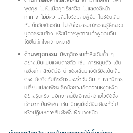
ด้านการสื่อสารและสังคม
เด็กมักไม่สบตาเวลา
พูดคุย ไม่หันเมื่อถูกเรียกชื่อ ไม่แสดงสีหน้า
ท่าทาง ไม่มีความสนใจร่วมกับผู้อื่น ไม่ชอบเล่น
กับเด็กวัยเดียวกัน ไม่เข้าใจอารมณ์ความรู้สึกของ
บุคคลรอบข้าง หรือมีการพูดทวนคำพูดคนอื่น
โดยไม่เข้าใจความหมาย
ด้านพฤติกรรม
มีพฤติกรรมทำสิ่งเดิมซ้ำ ๆ
อย่างเป็นแบบแผนตายตัว เช่น การหมุนตัว เดิน
เขย่งเท้า สะบัดมือ นำของเล่นมาจัดเรียงเป็นเส้น
ตรง ยึดติดกับกิจวัตรประจำวันเดิม ๆ หากมีการ
เปลี่ยนแปลงเพียงเล็กน้อยจะเกิดความหงุดหงิด
อย่างรุนแรง นอกจากนี้ยังอาจมีความไวต่อสิ่ง
เร้ามากเป็นพิเศษ เช่น ปิดหูเมื่อได้ยินเสียงทั่วไป
หรือปฏิเสธการสัมผัสพื้นผิวบางชนิด