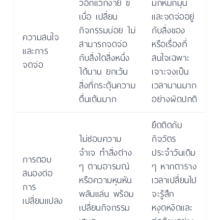
วอกแวกง่าย ขี้
มักหมกมุ่น
เบื่อ เปลี่ยน
และจดจ่ออยู่
กิจกรรมบ่อย ไม่
กับสิ่งของ
ความสนใจ
สามารถจดจ่อ
หรือเรื่องที่
และการ
กับสิ่งใดสิ่งหนึ่ง
สนใจเฉพาะ
จดจ่อ
ได้นาน ยกเว้น
เจาะจงเป็น
สิ่งที่กระตุ้นความ
เวลานานมาก
ตื่นเต้นมาก
อย่างผิดปกติ
ยึดติดกับ
ไม่ชอบความ
กิจวัตร
จำเจ ทำสิ่งต่าง
ประจำวันเดิม
การตอบ
ๆ ตามอารมณ์
ๆ หากตาราง
สนองต่อ
หรือความหุนหัน
เวลาเปลี่ยนไป
การ
พลันแล่น พร้อม
จะรู้สึก
เปลี่ยนแปลง
เปลี่ยนกิจกรรม
หงุดหงิดและ