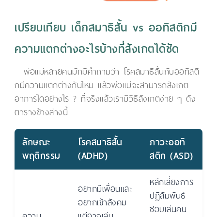
เปรียบเทียบ เด็กสมาธิสั้น vs ออทิสติกมี
ความแตกต่างอะไรบ้างที่สังเกตได้ชัด
พ่อแม่หลายคนมักมีคำถามว่า โรคสมาธิสั้นกับออทิสติ
กมีความแตกต่างกันไหม แล้วพ่อแม่จะสามารถสังเกต
อาการไดอย่างไร ? ที่จริงแล้วเรามีวิธีสังเกตง่าย ๆ ดัง
ตารางข้างล่างนี้
ลักษณะ
โรคสมาธิสั้น
ภาวะออทิ
พฤติกรรม
(ADHD)
สติก (ASD)
หลีกเลี่ยงการ
อยากมีเพื่อนและ
ปฏิสัมพันธ์
อยากเข้าสังคม
ชอบเล่นคน
ความ
แต่อาจเล่น