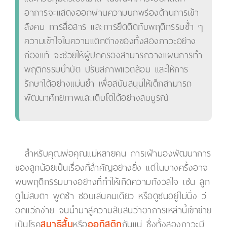
อาการจะแสดงออกผ่านความบกพร่องด้านการเข้า
สังคม การสื่อสาร และการยึดติดกับพฤติกรรมซ้ำ ๆ
ความเข้าใจในความแตกต่างของทั้งสองภาวะอย่าง
ถ่องแท้ จะช่วยให้ผู้ปกครองสามารถวางแผนการทำ
พฤติกรรมบำบัด ปรับสภาพแวดล้อม และให้การ
รักษาได้อย่างแม่นยำ เพื่อสนับสนุนให้เด็กสามารถ
พัฒนาศักยภาพและเติบโตได้อย่างสมบูรณ์
สำหรับคุณพ่อคุณแม่หลายคน การเฝ้ามองพัฒนาการ
ของลูกน้อยเป็นเรื่องที่สำคัญอย่างยิ่ง แต่ในบางครั้งอาจ
พบพฤติกรรมบางอย่างที่ทำให้เกิดความกังวลใจ เช่น ลูก
ดูไม่สบตา พูดช้า ชอบเล่นคนเดียว หรือดูซนอยู่ไม่นิ่ง ว่
อกแว่กง่าย จนนำมาสู่ความสับสนว่าอาการเหล่านี้เข้าข่าย
เป็นโรค
สมาธิสั้น
หรือ
ออทิสติก
กันแน่ ซึ่งทั้งสองภาวะมี