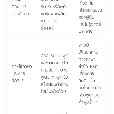
เดียว ไม่
ต้องการ
รุนแรงหรือพูด
เข้าใจอารมณ์
ทางสังคม
แทรกจนเพื่อน
ของผู้อื่น
เกิดความ
และไม่รู้จักวิธี
รำคาญ
ผูกมิตร
อาจมี
พัฒนาการ
สื่อสารภาษาพูด
ทางภาษา
และภาษากายได้
การใช้ภาษา
ล่าช้า หลีก
ตามวัย แต่อาจ
และการ
เลี่ยงการ
พูดมาก พูดเร็ว
สื่อสาร
สบตา ไม่
หรือตอบคำถาม
เข้าใจมุกตลก
โดยไม่ฟังให้จบ
หรือพูดทวน
คำพูดซ้ำ ๆ