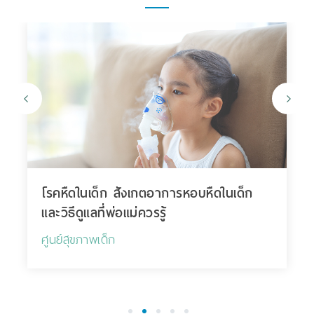
โรคหืดในเด็ก สังเกตอาการหอบหืดในเด็ก
และวิธีดูแลที่พ่อแม่ควรรู้
ศูนย์สุขภาพเด็ก