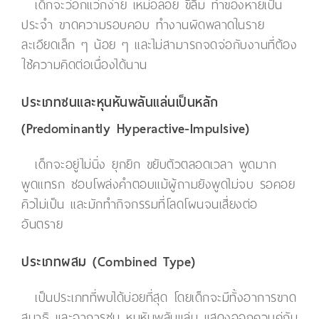
เด็กจะว่อกแว่กง่าย เหม่อลอย ขี้ลืม ทำของหายเป็น
ประจำ ขาดความรอบคอบ ทำงานผิดพลาดในราย
ละเอียดเล็ก ๆ น้อย ๆ และไม่สามารถจดจ่อกับงานที่ต้อง
ใช้ความคิดต่อเนื่องได้นาน
ประเภทซนและหุนหันพลันแล่นเป็นหลัก
(Predominantly Hyperactive-Impulsive)
เด็กจะอยู่ไม่นิ่ง ยุกยิก ขยับตัวตลอดเวลา พูดมาก
พูดแทรก ชอบโพล่งคำตอบแม้ผู้ถามยังพูดไม่จบ รอคอย
คิวไม่เป็น และมักทำกิจกรรมที่โลดโผนจนเสี่ยงต่อ
อันตราย
ประเภทผสม (Combined Type)
เป็นประเภทที่พบได้บ่อยที่สุด โดยเด็กจะมีทั้งอาการขาด
สมาธิ และอาการซน หุนหันพลันแล่น แสดงออกควบคู่กัน