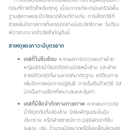
ตอบที่ตายตัวสำหรับทุกคู่ เนื่องจากแต่ละครอบครัวมีพื้น
ฐานสุขภาพและปัจจัยแวดล้อมที่ต่างกัน การเลือกวิธีที่
ช่วยเพิ่มโอกาสการตั้งครรภ์อย่างมีประสิทธิภาพ จึงต้อง
พิจารณาจากปัจจัยสำคัญดังนี้
สาเหตุของภาวะมีบุตรยาก
เคสที่ไม่ซับซ้อน
หากผลการตรวจพบว่าฝ่าย
หญิงมีท่อนำไข่ปกติอย่างน้อยหนึ่งข้าง และฝ่าย
ชายมีตัวอสุจิที่ผ่านเกณฑ์มาตรฐาน แต่ต้องการ
เพิ่มโอกาสของการปฏิสนธิ การเริ่มต้นด้วยวิธี IUI
มักเป็นทางเลือกที่เหมาะสมและคุ้มค่า
เคสที่มีข้อจำกัดทางกายภาพ
หากพบภาวะท่อ
นำไข่อุดตันทั้งสองข้าง มีพังผืดรุนแรงในอุ้ง
เชิงกราน หรือฝ่ายชายมีภาวะอสุจิผิดปกติขั้น
รุนแรง เช่น จำนวนน้อยมากหรือไม่เคลื่อนไหวเลย