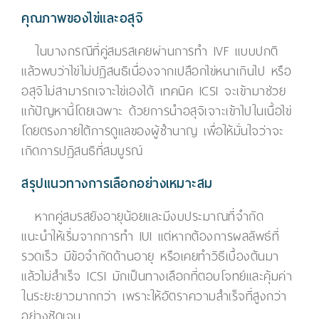
คุณภาพของไข่และอสุจิ
ในบางกรณีที่คู่สมรสเคยผ่านการทำ IVF แบบปกติ
แล้วพบว่าไข่ไม่ปฏิสนธิเนื่องจากเปลือกไข่หนาเกินไป หรือ
อสุจิไม่สามารถเจาะไข่เองได้ เทคนิค ICSI จะเข้ามาช่วย
แก้ปัญหานี้โดยเฉพาะ ด้วยการนำอสุจิเจาะเข้าไปในเนื้อไข่
โดยตรงภายใต้การดูแลของผู้ชำนาญ เพื่อให้มั่นใจว่าจะ
เกิดการปฏิสนธิที่สมบูรณ์
สรุปแนวทางการเลือกอย่างเหมาะสม
หากคู่สมรสยังอายุน้อยและมีงบประมาณที่จำกัด
แนะนำให้เริ่มจากการทำ IUI แต่หากต้องการผลลัพธ์ที่
รวดเร็ว มีข้อจำกัดด้านอายุ หรือเคยทำวิธีเบื้องต้นมา
แล้วไม่สำเร็จ ICSI มักเป็นทางเลือกที่ตอบโจทย์และคุ้มค่า
ในระยะยาวมากกว่า เพราะให้อัตราความสำเร็จที่สูงกว่า
อย่างชัดเจน