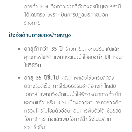
การทำ ICSI คือทางออกที่ตัดวงจรปัญหาเหล่านี้
ได้โดยตรง เพราะเป็นการปฏิสนธิภายนอก
ร่างกาย
ปัจจัยด้านอายุของฝ่ายหญิง
อายุต่ำกว่า 35 ปี
ร่างกายมักจะมีปริมาณและ
คุณภาพไข่ที่ดี แพทย์จะแนะนำให้ลองทำ IUI ก่อน
ใช้วิธีอื่น
อายุ 35 ปีขึ้นไป
คุณภาพของไข่จะเริ่มลดลง
อย่างรวดเร็ว การใช้วิธีธรรมชาติอาจทำให้เสีย
โอกาส แพทย์จึงมักแนะนำให้พิจารณาการทำเด็ก
หลอดแก้ว หรือ ICSI เนื่องจากสามารถตรวจคัด
กรองโครโมโซมตัวอ่อนก่อนการฝังตัวได้ ช่วยลด
โอกาสการแท้งและเพิ่มโอกาสสำเร็จในเวลาที่
รวดเร็วขึ้น