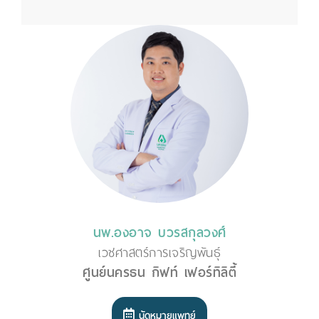
นพ.องอาจ บวรสกุลวงศ์
เวชศาสตร์การเจริญพันธุ์
ศูนย์นครธน กิฟท์ เฟอร์ทิลิตี้
นัดหมายแพทย์