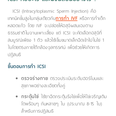
ICSI (Intracytoplasmic Sperm Injection) คือ
เทคนิคขั้นสูงในกลุ่มเดียวกับ
การทำ IVF
หรือการทำเด็ก
หลอดแก้ว โดย IVF จะปล่อยให้อสุจิผสมเองตาม
ธรรมชาติในจานเพาะเลี้ยง แต่ ICSI จะคัดเลือกอสุจิที่
สมบูรณ์เพียง 1 ตัว แล้วใช้เข็มขนาดเล็กฉีดเข้าไปในไข่ 1
ใบโดยตรงภายใต้กล้องจุลทรรศน์ เพื่อช่วยให้เกิดการ
ปฏิสนธิ
ขั้นตอนการทำ ICSI
ตรวจร่างกาย
ตรวจประเมินระดับฮอร์โมนและ
สุขภาพอย่างละเอียดทั้งคู่
กระตุ้นไข่
ใช้ยาฉีดกระตุ้นรังไข่เพื่อให้ไข่เจริญเติม
โตพร้อมๆ กันหลายๆ ใบ (ประมาณ 8-15 ใบ)
สำหรับการปฏิสนธิ