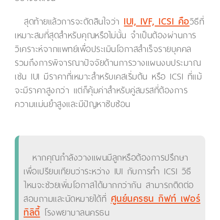
สุดท้ายแล้วการจะตัดสินใจว่า
IUI, IVF, ICSI คือ
วิธีที่
เหมาะสมที่สุดสำหรับคุณหรือไม่นั้น จำเป็นต้องผ่านการ
วิเคราะห์จากแพทย์เพื่อประเมินโอกาสสำเร็จรายบุคคล
รวมถึงการพิจารณาปัจจัยด้านการวางแผนงบประมาณ
เช่น IUI มีราคาที่เหมาะสำหรับเคสเริ่มต้น หรือ ICSI ที่แม้
จะมีราคาสูงกว่า แต่ก็คุ้มค่าสำหรับคู่สมรสที่ต้องการ
ความแม่นยำสูงและมีปัญหาซับซ้อน
หากคุณกำลังวางแผนมีลูกหรือต้องการปรึกษา
เพื่อเปรียบเทียบว่าระหว่าง IUI กับการทำ ICSI วิธี
ไหนจะช่วยเพิ่มโอกาสได้มากกว่ากัน สามารถติดต่อ
สอบถามและนัดหมายได้ที่
ศูนย์นครธน กิฟท์ เฟอร์
ทิลิตี้
โรงพยาบาลนครธน