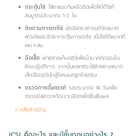
กระตุ้นไข่
ใช้ยาแบบกินหรือฉีดเพื่อให้ได้ไข่ที่
สมบูรณ์ประมาณ 1-2 ใบ
ติดตามการตกไข่
นัดอัลตราซาวนด์วัดขนาด
ฟองไข่และฉีดยากระตุ้นการตกไข่ เมื่อไข่ได้ขนาดที่
เหมาะสม
ฉีดเชื้อ
ฝ่ายชายเก็บอสุจิเพื่อนำมาคัดกรองใน
ห้องปฏิบัติการ จากนั้นแพทย์จะใช้สายยางขนาด
เล็กฉีดอสุจิเข้าสู่โพรงมดลูกโดยตรง
ตรวจการตั้งครรภ์
รอประมาณ 14 วันเพื่อ
ตรวจปัสสาวะหรือเจาะเลือดเพื่อยืนยันผล
> กลับสารบัญ
ICSI คืออะไร และมีขั้นตอนอย่างไร ?