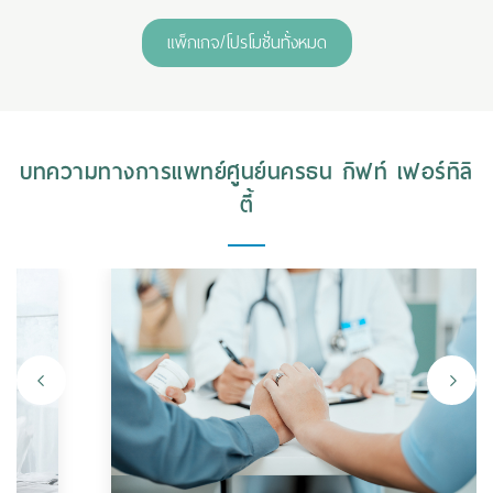
แพ็กเกจ/โปรโมชั่นทั้งหมด
บทความทางการแพทย์ศูนย์นครธน กิฟท์ เฟอร์ทิลิ
ตี้