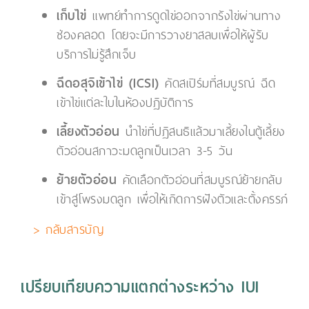
เก็บไข่
แพทย์ทำการดูดไข่ออกจากรังไข่ผ่านทาง
ช่องคลอด โดยจะมีการวางยาสลบเพื่อให้ผู้รับ
บริการไม่รู้สึกเจ็บ
ฉีดอสุจิเข้าไข่ (ICSI)
คัดสเปิร์มที่สมบูรณ์ ฉีด
เข้าไข่แต่ละใบในห้องปฏิบัติการ
เลี้ยงตัวอ่อน
นำไข่ที่ปฏิสนธิแล้วมาเลี้ยงในตู้เลี้ยง
ตัวอ่อนสภาวะมดลูกเป็นเวลา 3-5 วัน
ย้ายตัวอ่อน
คัดเลือกตัวอ่อนที่สมบูรณ์ย้ายกลับ
เข้าสู่โพรงมดลูก เพื่อให้เกิดการฝังตัวและตั้งครรภ์
> กลับสารบัญ
เปรียบเทียบความแตกต่างระหว่าง IUI