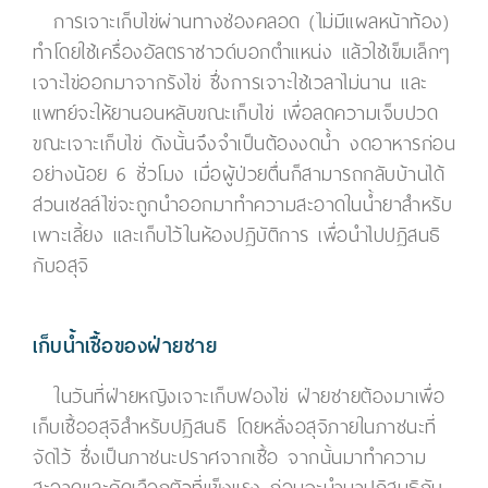
การเจาะเก็บไข่ผ่านทางช่องคลอด (ไม่มีแผลหน้าท้อง)
ทำโดยใช้เครื่องอัลตราซาวด์บอกตำแหน่ง แล้วใช้เข็มเล็กๆ
เจาะไข่ออกมาจากรังไข่ ซึ่งการเจาะใช้เวลาไม่นาน และ
แพทย์จะให้ยานอนหลับขณะเก็บไข่ เพื่อลดความเจ็บปวด
ขณะเจาะเก็บไข่ ดังนั้นจึงจำเป็นต้องงดน้ำ งดอาหารก่อน
อย่างน้อย 6 ชั่วโมง เมื่อผู้ป่วยตื่นก็สามารถกลับบ้านได้
ส่วนเซลล์ไข่จะถูกนำออกมาทำความสะอาดในน้ำยาสำหรับ
เพาะเลี้ยง และเก็บไว้ในห้องปฏิบัติการ เพื่อนำไปปฏิสนธิ
กับอสุจิ
เก็บน้ำเชื้อของฝ่ายชาย
ในวันที่ฝ่ายหญิงเจาะเก็บฟองไข่ ฝ่ายชายต้องมาเพื่อ
เก็บเชื้ออสุจิสำหรับปฏิสนธิ โดยหลั่งอสุจิภายในภาชนะที่
จัดไว้ ซึ่งเป็นภาชนะปราศจากเชื้อ จากนั้นมาทำความ
สะอาดและคัดเลือกตัวที่แข็งแรง ก่อนจะนำมาปฏิสนธิกับ