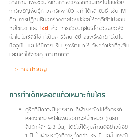
ร่างกาย เพื่อช่วยให้เกิดการตั้งครรภ์ทั้งนี้เทคโนโลยีช่วย
การเจริญพันธุ์ทางการแพทย์อาจทำได้หลายวิธี เช่น IVF
คือ การปฏิสนธินอกร่างกายโดยปล่อยให้อสุจิเข้าไปผสม
กับไข่เอง และ
icsi
คือ การช่วยปฏิสนธิโดยวิธีฉีดอสุจิ
เข้าไปในเซลล์ไข่ ที่เป็นการรักษาอย่างแพร่หลายทั่วไปใน
ปัจจุบัน และได้มีการปรับปรุงพัฒนาให้ได้ผลสำเร็จที่สูงขึ้น
และมีค่าใช้จ่ายคุ้มค่ามากกว่า
> กลับสารบัญ
การทำเด็กหลอดแก้วเหมาะกับใคร
คู่รักที่มีภาวะมีบุตรยาก ที่ฝ่ายหญิงไม่ตั้งครรภ์
หลังจากมีเพศสัมพันธ์อย่างสม่ำเสมอ (เฉลี่ย
สัปดาห์ละ 2-3 วัน) โดยไม่ได้คุมกำเนิดอย่างน้อย
1 ปี ในฝ่ายหญิงที่อายุต่ำกว่า 35 ปี และในกรณี