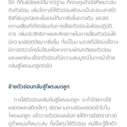
ปิด ที่ทันสมัยและได้มาตรฐาน ที่ควบคุมปัจจัยที่เหมาะสม
กับตัวอ่อน เพิ่มโอกาสให้ตัวอ่อนพัฒนาเป็นระยะบลาสโต
ซิสที่สมบูรณ์และแข็งแรงได้มากยิ่งขึ้นกว่าเดิม และลด
ความเสี่ยงที่เกี่ยวข้องกับการเลี้ยงตัวอ่อนในห้องปฏิบัติ
การ เพิ่มประสิทธิภาพและศักยภาพในการเลี้ยงตัวอ่อนให้
มีความปลอดภัยมากยิ่งขึ้น ทั้งนี้ในบางรายที่มีข้อบ่งชี้อาจ
มีการตรวจโครโมโซมเพื่อหาความผิดปกติของตัวอ่อน
และแพทย์จะเลือกตัวอ่อนที่มีความสมบูรณ์ในการนำย้าย
กลับสู่โพรงมดลูกต่อไป
ย้ายตัวอ่อนกลับสู่โพรงมดลูก
การใส่ตัวอ่อนกลับคืนสู่โพรงมดลูก จะทำโดยการใช้
หลอดพลาสติกเล็กๆ สอดผ่านทางช่องคลอดเข้าไปใน
โพรงมดลูก แล้ววางตัวอ่อนลงไปภายใต้การอัลตราซาวด์
ดูตำแหน่งที่เหมาะสม ทั้งนี้ขณะใส่ตัวอ่อน คนไข้จะรู้สึกตัว