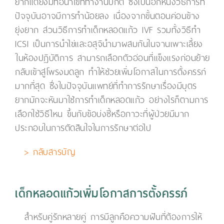
ยากแต่ยังมีท่อนำไข่ที่ทำงานปกติ ซึ่งเป็นอีกหนึ่งวิธีการที่
ปัจจุบันอาจมีการทำน้อยลง เนื่องจากขั้นตอนค่อนข้าง
ยุ่งยาก ส่วนวิธีการทำเด็กหลอดแก้ว IVF รวมทั้งวิธีทำ
ICSI เป็นการนำไข่และอสุจินำมาผสมกันในจานเพาะเลี้ยง
ในห้องปฏิบัติการ สามารถเลือกตัวอ่อนที่แข็งแรงก่อนย้าย
กลับเข้าสู่โพรงมดลูก ทำให้ช่วยเพิ่มโอกาสในการตั้งครรภ์
มากที่สุด ซึ่งในปัจจุบันแพทย์ที่ทำการรักษาเรื่องมีบุตร
ยากมักจะหันมาใช้การทำเด็กหลอดแก้ว อย่างไรก็ตามการ
เลือกใช้วิธีไหน ขึ้นกับข้อบ่งชี้หรือภาวะที่ผู้ป่วยมีมาก
ประกอบในการตัดสินใจในการรักษาต่อไป
> กลับสารบัญ
เด็กหลอดแก้วเพิ่มโอกาสการตั้งครรภ์
สำหรับคู่รักหลายคู่ การมีลูกคือความฝันที่ต้องการให้