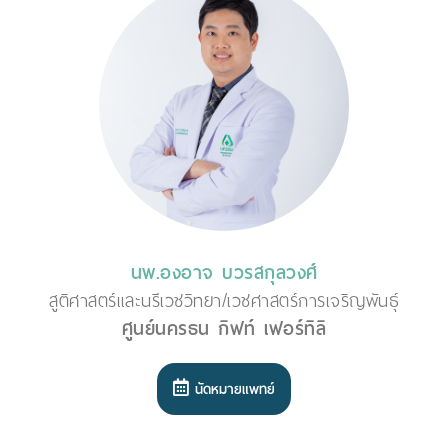
นพ.องอาจ บวรสกุลวงศ์
สูติศาสตร์และนรีเวชวิทยา/เวชศาสตร์การเจริญพันธุ์
ศูนย์นครธน กิฟท์ เฟอร์ทิลิ
นัดหมายแพทย์