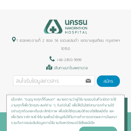
1 ซอยพระรามที่ 2 ซอย 56 แขวงแสมดำ เขตบางขุนเทียน กรุงเทพฯ
10150
+66-2450-9999
เส้นทางมาโรงพยาบาล
สมัคร
เมื่อคลิก “อนุญาตคุกกี้ทั้งหมด” หมายความว่าผู้ใช้งานยอมรับที่จะเปิดการใช้
Privacy Policy
/
Cookies Policy
/
Sitemap
/
สิทธิผู้ป่วย
งานคุกกี้เพื่อวัตถุประสงค์ต่าง ๆ ดังต่อไปนี้ เพื่อให้เว็บไซต์สามารถทำงานได้
อย่างถูกต้องและเต็มประสิทธิภาพ เพื่อเปิดใช้คุณสมบัติของโซเชียลมีเดีย และ
เพื่อวิเคราะห์การเข้าใช้งานเพื่อนำข้อมูลไปใช้ในการทำการตลาดและการโฆษณา
Copyright © 2020 Nakornthon Hospital. All rights reserved
รวมถึงการแบ่งปันข้อมูลการใช้งานกับพาร์ทเนอร์โซเชียลมีเดีย