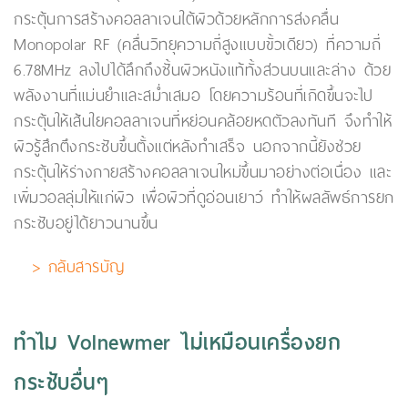
กระตุ้นการสร้างคอลลาเจนใต้ผิวด้วยหลักการส่งคลื่น
Monopolar RF (คลื่นวิทยุความถี่สูงแบบขั้วเดียว) ที่ความถี่
6.78MHz ลงไปได้ลึกถึงชั้นผิวหนังแท้ทั้งส่วนบนและล่าง ด้วย
พลังงานที่แม่นยำและสม่ำเสมอ โดยความร้อนที่เกิดขึ้นจะไป
กระตุ้นให้เส้นใยคอลลาเจนที่หย่อนคล้อยหดตัวลงทันที จึงทำให้
ผิวรู้สึกตึงกระชับขึ้นตั้งแต่หลังทำเสร็จ นอกจากนี้ยังช่วย
กระตุ้นให้ร่างกายสร้างคอลลาเจนใหม่ขึ้นมาอย่างต่อเนื่อง และ
เพิ่มวอลลุ่มให้แก่ผิว เพื่อผิวที่ดูอ่อนเยาว์ ทำให้ผลลัพธ์การยก
กระชับอยู่ได้ยาวนานขึ้น
> กลับสารบัญ
ทำไม Volnewmer ไม่เหมือนเครื่องยก
กระชับอื่นๆ