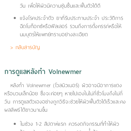
วัน เพื่อให้ผิวมีความชุ่มชื้นและฟื้นตัวได้ดี
แจ้งโรคประจำตัว ยาที่รับประทานประจำ ประวัติการ
ฉีดโบท็อกซ์หรือฟิลเลอร์ รวมถึงการตั้งครรภ์หรือให้
นมบุตรให้แพทย์ทราบอย่างละเอียด
> กลับสารบัญ
การดูแลหลังทำ Volnewmer
หลังทำ Volnewmer (โวลนิวเมอร์) ผิวอาจมีอาการแดง
หรือบวมเล็กน้อย ซึ่งจะค่อยๆ หายไปเองในไม่กี่ชั่วโมงถึงไม่กี่
วัน การดูแลตัวเองอย่างถูกวิธีจะช่วยให้ผิวฟื้นตัวได้เร็วและคง
ผลลัพธ์ได้ยาวนานขึ้น
ในช่วง 1-2 สัปดาห์แรก ควรงดกิจกรรมที่ทำให้ผิว