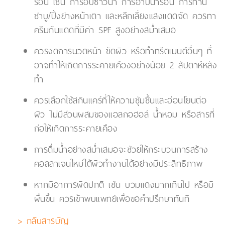
ร้อน เช่น การอบซาวน่า การอาบน้ำร้อน การทาน
ชาบู/ปิ้งย่างหน้าเตา และหลีกเลี่ยงแสงแดดจัด ควรทา
ครีมกันแดดที่มีค่า SPF สูงอย่างสม่ำเสมอ
ควรงดการนวดหน้า ขัดผิว หรือทำทรีตเมนต์อื่นๆ ที่
อาจทำให้เกิดการระคายเคืองอย่างน้อย 2 สัปดาห์หลัง
ทำ
ควรเลือกใช้สกินแคร์ที่ให้ความชุ่มชื้นและอ่อนโยนต่อ
ผิว ไม่มีส่วนผสมของแอลกอฮอล์ น้ำหอม หรือสารที่
ก่อให้เกิดการระคายเคือง
การดื่มน้ำอย่างสม่ำเสมอจะช่วยให้กระบวนการสร้าง
คอลลาเจนใหม่ใต้ผิวทำงานได้อย่างมีประสิทธิภาพ
หากมีอาการผิดปกติ เช่น บวมแดงมากเกินไป หรือมี
ผื่นขึ้น ควรเข้าพบแพทย์เพื่อขอคำปรึกษาทันที
> กลับสารบัญ