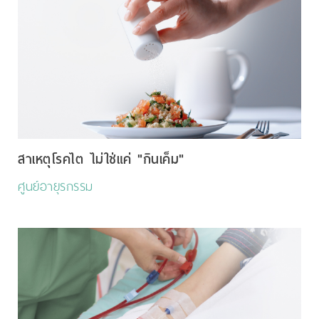
สาเหตุโรคไต ไม่ใช่แค่ "กินเค็ม"
ศูนย์อายุรกรรม