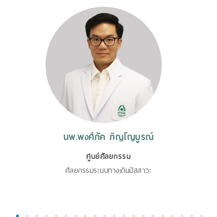
นพ.พงศ์ภัค ภิญโญบูรณ์
ศูนย์ศัลยกรรม
ศัลยกรรมระบบทางเดินปัสสาวะ