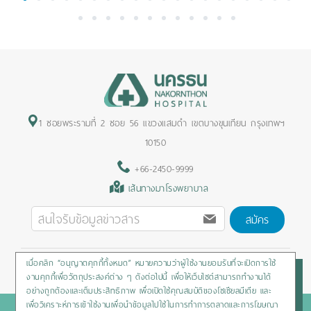
1
2
3
4
5
6
7
8
9
10
11
12
13
14
15
16
17
18
19
20
21
22
23
24
25
26
27
28
29
30
31
32
1 ซอยพระรามที่ 2 ซอย 56 แขวงแสมดำ เขตบางขุนเทียน กรุงเทพฯ
10150
+66-2450-9999
เส้นทางมาโรงพยาบาล
สมัคร
เมื่อคลิก “อนุญาตคุกกี้ทั้งหมด” หมายความว่าผู้ใช้งานยอมรับที่จะเปิดการใช้
Privacy Policy
/
Cookies Policy
/
Sitemap
/
สิทธิผู้ป่วย
งานคุกกี้เพื่อวัตถุประสงค์ต่าง ๆ ดังต่อไปนี้ เพื่อให้เว็บไซต์สามารถทำงานได้
อย่างถูกต้องและเต็มประสิทธิภาพ เพื่อเปิดใช้คุณสมบัติของโซเชียลมีเดีย และ
เพื่อวิเคราะห์การเข้าใช้งานเพื่อนำข้อมูลไปใช้ในการทำการตลาดและการโฆษณา
Copyright © 2020 Nakornthon Hospital. All rights reserved