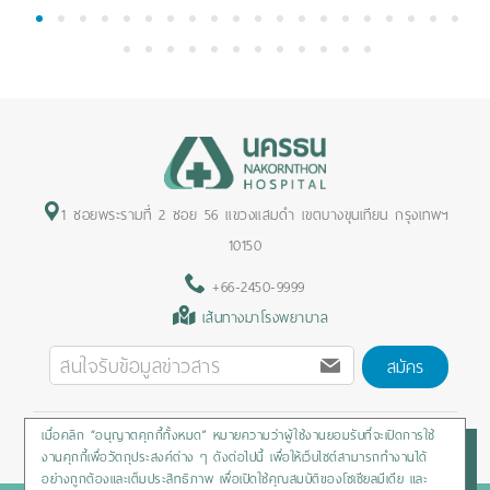
1
2
3
4
5
6
7
8
9
10
11
12
13
14
15
16
17
18
19
20
21
22
23
24
25
26
27
28
29
30
31
32
1 ซอยพระรามที่ 2 ซอย 56 แขวงแสมดำ เขตบางขุนเทียน กรุงเทพฯ
10150
+66-2450-9999
เส้นทางมาโรงพยาบาล
สมัคร
เมื่อคลิก “อนุญาตคุกกี้ทั้งหมด” หมายความว่าผู้ใช้งานยอมรับที่จะเปิดการใช้
Privacy Policy
/
Cookies Policy
/
Sitemap
/
สิทธิผู้ป่วย
งานคุกกี้เพื่อวัตถุประสงค์ต่าง ๆ ดังต่อไปนี้ เพื่อให้เว็บไซต์สามารถทำงานได้
อย่างถูกต้องและเต็มประสิทธิภาพ เพื่อเปิดใช้คุณสมบัติของโซเชียลมีเดีย และ