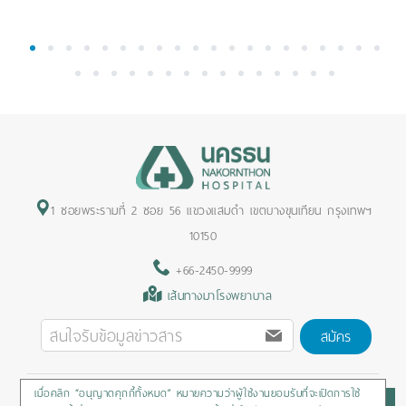
1
2
3
4
5
6
7
8
9
10
11
12
13
14
15
16
17
18
19
20
21
22
23
24
25
26
27
28
29
30
31
32
33
34
35
1 ซอยพระรามที่ 2 ซอย 56 แขวงแสมดำ เขตบางขุนเทียน กรุงเทพฯ
10150
+66-2450-9999
เส้นทางมาโรงพยาบาล
สมัคร
เมื่อคลิก “อนุญาตคุกกี้ทั้งหมด” หมายความว่าผู้ใช้งานยอมรับที่จะเปิดการใช้
Privacy Policy
/
Cookies Policy
/
Sitemap
/
สิทธิผู้ป่วย