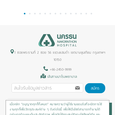
1
2
3
4
5
6
7
8
9
10
11
12
13
14
1 ซอยพระรามที่ 2 ซอย 56 แขวงแสมดำ เขตบางขุนเทียน กรุงเทพฯ
10150
+66-2450-9999
เส้นทางมาโรงพยาบาล
สมัคร
เมื่อคลิก “อนุญาตคุกกี้ทั้งหมด” หมายความว่าผู้ใช้งานยอมรับที่จะเปิดการใช้
Privacy Policy
/
Cookies Policy
/
Sitemap
/
สิทธิผู้ป่วย
งานคุกกี้เพื่อวัตถุประสงค์ต่าง ๆ ดังต่อไปนี้ เพื่อให้เว็บไซต์สามารถทำงานได้
อย่างถูกต้องและเต็มประสิทธิภาพ เพื่อเปิดใช้คุณสมบัติของโซเชียลมีเดีย และ