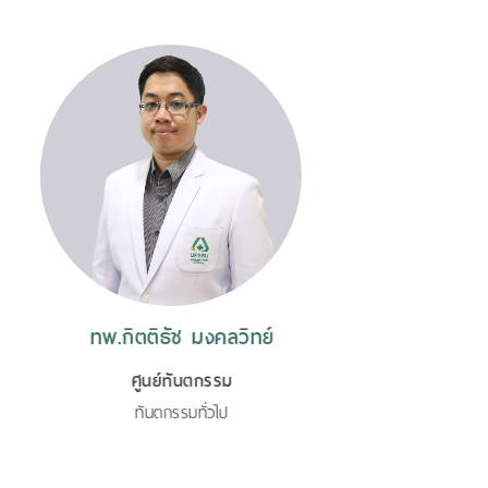
มงคลวิทย์
ทพญ.ศิริกาญจน์ ท
ตกรรม
ศูนย์ทันตกรรม
ั่วไป
ทันตกรรมรากเที