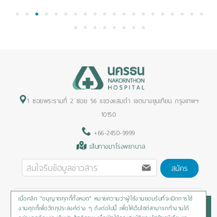
1
2
3
4
5
6
7
8
9
10
11
12
13
14
15
16
17
18
19
20
21
22
23
24
25
26
27
28
1 ซอยพระรามที่ 2 ซอย 56 แขวงแสมดำ เขตบางขุนเทียน กรุงเทพฯ
10150
+66-2450-9999
เส้นทางมาโรงพยาบาล
สมัคร
เมื่อคลิก “อนุญาตคุกกี้ทั้งหมด” หมายความว่าผู้ใช้งานยอมรับที่จะเปิดการใช้
Privacy Policy
/
Cookies Policy
/
Sitemap
/
สิทธิผู้ป่วย
งานคุกกี้เพื่อวัตถุประสงค์ต่าง ๆ ดังต่อไปนี้ เพื่อให้เว็บไซต์สามารถทำงานได้