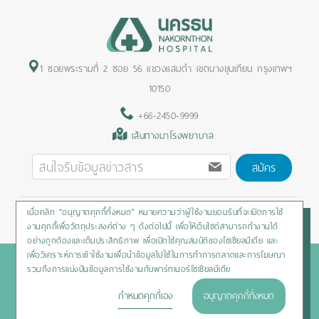
1 ซอยพระรามที่ 2 ซอย 56 แขวงแสมดำ เขตบางขุนเทียน กรุงเทพฯ
10150
+66-2450-9999
เส้นทางมาโรงพยาบาล
สมัคร
เมื่อคลิก “อนุญาตคุกกี้ทั้งหมด” หมายความว่าผู้ใช้งานยอมรับที่จะเปิดการใช้
Privacy Policy
/
Cookies Policy
/
Sitemap
/
สิทธิผู้ป่วย
งานคุกกี้เพื่อวัตถุประสงค์ต่าง ๆ ดังต่อไปนี้ เพื่อให้เว็บไซต์สามารถทำงานได้
อย่างถูกต้องและเต็มประสิทธิภาพ เพื่อเปิดใช้คุณสมบัติของโซเชียลมีเดีย และ
เพื่อวิเคราะห์การเข้าใช้งานเพื่อนำข้อมูลไปใช้ในการทำการตลาดและการโฆษณา
Copyright © 2020 Nakornthon Hospital. All rights reserved
รวมถึงการแบ่งปันข้อมูลการใช้งานกับพาร์ทเนอร์โซเชียลมีเดีย
กำหนดคุกกี้เอง
อนุญาตคุกกี้ทั้งหมด
HOTLINE :
+66-2450-9999