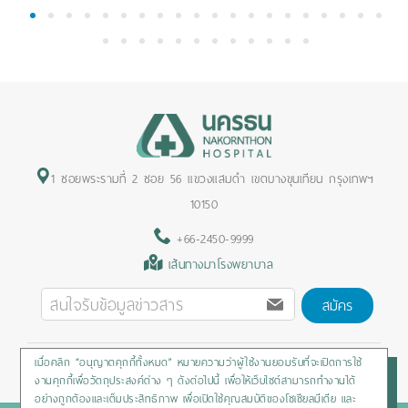
1
2
3
4
5
6
7
8
9
10
11
12
13
14
15
16
17
18
19
20
21
22
23
24
25
26
27
28
29
30
31
32
1 ซอยพระรามที่ 2 ซอย 56 แขวงแสมดำ เขตบางขุนเทียน กรุงเทพฯ
10150
+66-2450-9999
เส้นทางมาโรงพยาบาล
สมัคร
เมื่อคลิก “อนุญาตคุกกี้ทั้งหมด” หมายความว่าผู้ใช้งานยอมรับที่จะเปิดการใช้
Privacy Policy
/
Cookies Policy
/
Sitemap
/
สิทธิผู้ป่วย
งานคุกกี้เพื่อวัตถุประสงค์ต่าง ๆ ดังต่อไปนี้ เพื่อให้เว็บไซต์สามารถทำงานได้
อย่างถูกต้องและเต็มประสิทธิภาพ เพื่อเปิดใช้คุณสมบัติของโซเชียลมีเดีย และ