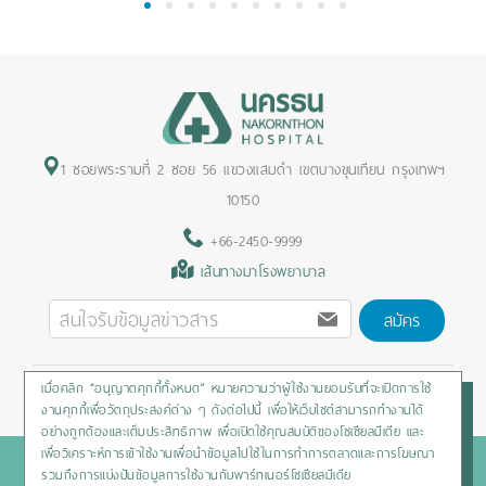
1
2
3
4
5
6
7
8
9
10
1 ซอยพระรามที่ 2 ซอย 56 แขวงแสมดำ เขตบางขุนเทียน กรุงเทพฯ
10150
+66-2450-9999
เส้นทางมาโรงพยาบาล
สมัคร
เมื่อคลิก “อนุญาตคุกกี้ทั้งหมด” หมายความว่าผู้ใช้งานยอมรับที่จะเปิดการใช้
Privacy Policy
/
Cookies Policy
/
Sitemap
/
สิทธิผู้ป่วย
งานคุกกี้เพื่อวัตถุประสงค์ต่าง ๆ ดังต่อไปนี้ เพื่อให้เว็บไซต์สามารถทำงานได้
อย่างถูกต้องและเต็มประสิทธิภาพ เพื่อเปิดใช้คุณสมบัติของโซเชียลมีเดีย และ
เพื่อวิเคราะห์การเข้าใช้งานเพื่อนำข้อมูลไปใช้ในการทำการตลาดและการโฆษณา
Copyright © 2020 Nakornthon Hospital. All rights reserved
รวมถึงการแบ่งปันข้อมูลการใช้งานกับพาร์ทเนอร์โซเชียลมีเดีย