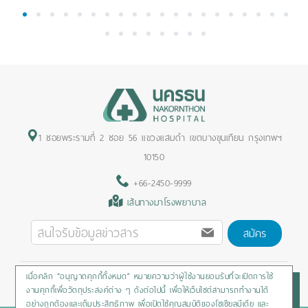
1
2
3
4
5
6
7
8
9
10
11
12
13
14
15
16
17
18
19
20
21
22
23
24
25
26
27
28
1 ซอยพระรามที่ 2 ซอย 56 แขวงแสมดำ เขตบางขุนเทียน กรุงเทพฯ
10150
+66-2450-9999
เส้นทางมาโรงพยาบาล
สมัคร
เมื่อคลิก “อนุญาตคุกกี้ทั้งหมด” หมายความว่าผู้ใช้งานยอมรับที่จะเปิดการใช้
Privacy Policy
/
Cookies Policy
/
Sitemap
/
สิทธิผู้ป่วย
งานคุกกี้เพื่อวัตถุประสงค์ต่าง ๆ ดังต่อไปนี้ เพื่อให้เว็บไซต์สามารถทำงานได้
อย่างถูกต้องและเต็มประสิทธิภาพ เพื่อเปิดใช้คุณสมบัติของโซเชียลมีเดีย และ