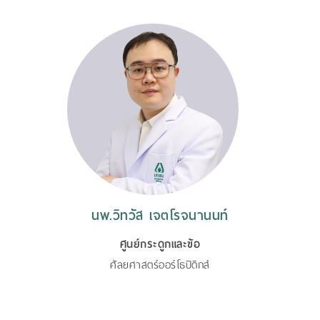
นพ.วิทวัส เจตโรจนานนท์
ศูนย์กระดูกและข้อ
ศัลยศาสตร์ออร์โธปิดิกส์