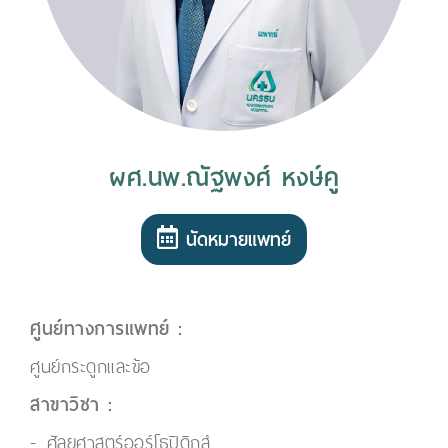
ผศ.นพ.ณัฐพงศ์ หงษ์คู
นัดหมายแพทย์
ศูนย์ทางการแพทย์ :
ศูนย์กระดูกและข้อ
สาขาวิชา :
ศัลยศาสตร์ออร์โธปิดิกส์