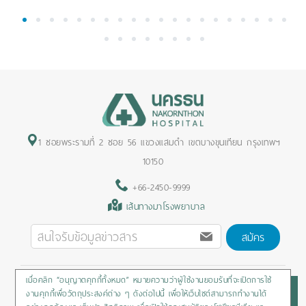
1
2
3
4
5
6
7
8
9
10
11
12
13
14
15
16
17
18
19
20
21
22
23
24
25
26
27
28
1 ซอยพระรามที่ 2 ซอย 56 แขวงแสมดำ เขตบางขุนเทียน กรุงเทพฯ
10150
+66-2450-9999
เส้นทางมาโรงพยาบาล
สมัคร
เมื่อคลิก “อนุญาตคุกกี้ทั้งหมด” หมายความว่าผู้ใช้งานยอมรับที่จะเปิดการใช้
Privacy Policy
/
Cookies Policy
/
Sitemap
/
สิทธิผู้ป่วย
งานคุกกี้เพื่อวัตถุประสงค์ต่าง ๆ ดังต่อไปนี้ เพื่อให้เว็บไซต์สามารถทำงานได้