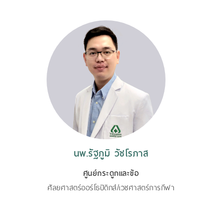
นพ.รัฐภูมิ วัชโรภาส
ศูนย์กระดูกและข้อ
ศัลยศาสตร์ออร์โธปิดิกส์/เวชศาสตร์การกีฬา