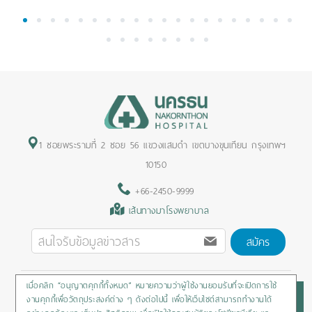
1
2
3
4
5
6
7
8
9
10
11
12
13
14
15
16
17
18
19
20
21
22
23
24
25
26
27
28
1 ซอยพระรามที่ 2 ซอย 56 แขวงแสมดำ เขตบางขุนเทียน กรุงเทพฯ
10150
+66-2450-9999
เส้นทางมาโรงพยาบาล
สมัคร
เมื่อคลิก “อนุญาตคุกกี้ทั้งหมด” หมายความว่าผู้ใช้งานยอมรับที่จะเปิดการใช้
Privacy Policy
/
Cookies Policy
/
Sitemap
/
สิทธิผู้ป่วย
งานคุกกี้เพื่อวัตถุประสงค์ต่าง ๆ ดังต่อไปนี้ เพื่อให้เว็บไซต์สามารถทำงานได้