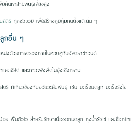
ค้นหาสายพันธุ์เสี่ยงสูง
ในสตรี
ทุกช่วงวัย เพื่อสร้างภูมิคุ้มกันตั้งแต่เนิ่น ๆ
ูกอื่น ๆ
แหน่งด้วยการตรวจภายในควบคู่กับอัลตราซาวนด์
กแลตซีสต์ และภาวะพังผืดในอุ้งเชิงกราน
 ที่เกี่ยวข้องกับอวัยวะสืบพันธุ์ เช่น มะเร็งมดลูก มะเร็งรังไข่
้อย ฟื้นตัวไว สำหรับรักษาเนื้องอกมดลูก ถุงน้ำรังไข่ และช็อกโก