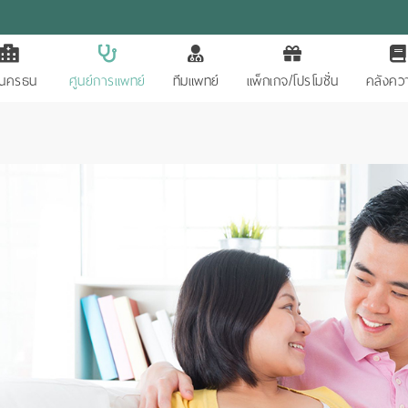
ักนครธน
ศูนย์การแพทย์
ทีมแพทย์
แพ็กเกจ/โปรโมชั่น
คลังควา